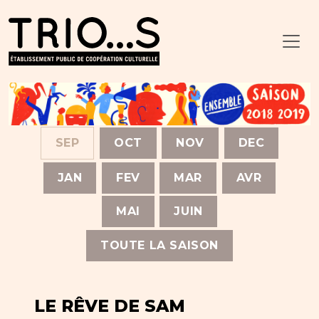
SEP
OCT
NOV
DEC
JAN
FEV
MAR
AVR
MAI
JUIN
TOUTE LA SAISON
LE RÊVE DE SAM