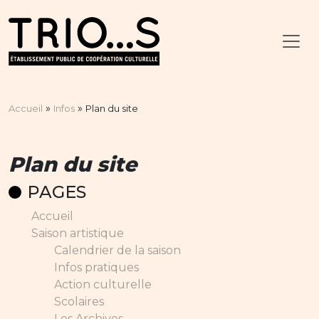
»
»
Accueil
Infos
Plan du site
Plan du site
PAGES
Accueil
Saison artistique
Calendrier de la saison
Infos pratiques
Action culturelle
Scolaires
Les Archives