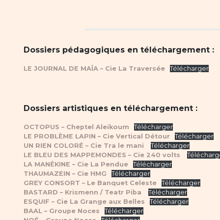
Dossiers pédagogiques en téléchargement :
LE JOURNAL DE MAÏA – Cie La Traversée
Télécharger
Dossiers artistiques en téléchargement :
OCTOPUS – Cheptel Aleikoum
Télécharger
LE PROBLÈME LAPIN – Cie Vertical Détour
Télécharger
UN RIEN COLORÉ – Cie Tra le mani
Télécharger
LE BLEU DES MAPPEMONDES – Cie 240 volts
Télécharg
LA MANÉKINE – Cie La Pendue
Télécharger
THAUMAZEIN – Cie HMG
Télécharger
GREY CONSORT – Le Banquet Celeste
Télécharger
BASTARD – Krismenn / Teatr Piba
Télécharger
ESQUIF – Cie La Grange aux Belles
Télécharger
BAAL – Groupe Noces
Télécharger