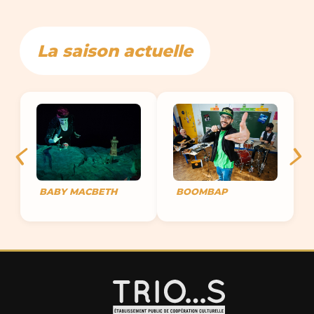
La saison actuelle
BABY MACBETH
BOOMBAP