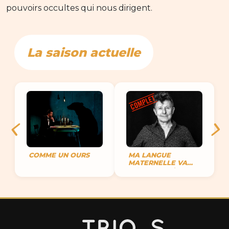
pouvoirs occultes qui nous dirigent.
La saison actuelle
COMME UN OURS
MA LANGUE
MATERNELLE VA
MOURIR ET J’AI DU
MAL À VOUS
PARLER D’AMOUR