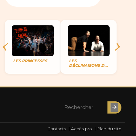
LES PRINCESSES
LES
DÉCLINAISONS DE
LA NAVARRE
Contacts
|
Accès pro
|
Plan du site