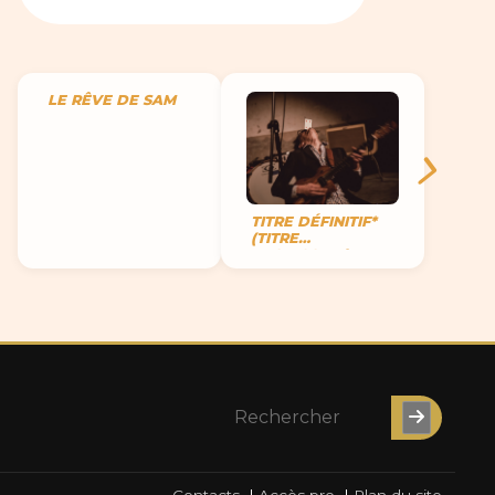
LE RÊVE DE SAM
TITRE DÉFINITIF*
(TITRE
PROVISOIRE)