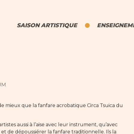
SAISON ARTISTIQUE
ENSEIGNEME
OUM
de mieux que la fanfare acrobatique Circa Tsuica du
rtistes aussi à l’aise avec leur instrument, qu’avec
t de dépoussiérer la fanfare traditionnelle. Ils la