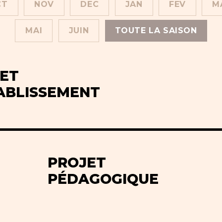
CT
NOV
DEC
JAN
FEV
M
MAI
JUIN
TOUTE LA SAISON
ET
ABLISSEMENT
PROJET
PÉDAGOGIQUE