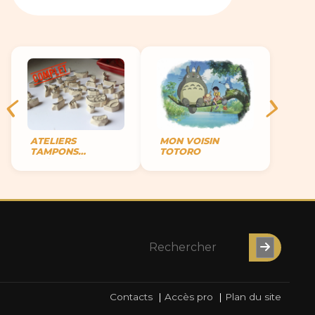
ATELIERS
MON VOISIN
TAMPONS
TOTORO
ENCREURS
Contacts
|
Accès pro
|
Plan du site