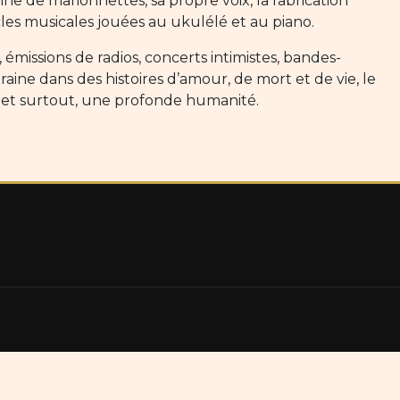
ne de marionnettes, sa propre voix, la fabrication
ucles musicales jouées au ukulélé et au piano.
 émissions de radios, concerts intimistes, bandes-
aine dans des histoires d’amour, de mort et de vie, le
 et surtout, une profonde humanité.