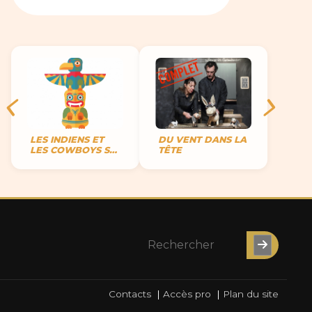
LES INDIENS ET
DU VENT DANS LA
LES COWBOYS SE
TÊTE
METTENT EN
SCÈNE
Contacts
|
Accès pro
|
Plan du site