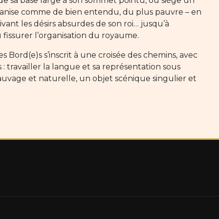
de sa base large à son sommet pointu, où siège un
 s’organise comme de bien entendu, du plus pauvre – en
uivant les désirs absurdes de son roi… jusqu’à
 fissurer l’organisation du royaume.
es Bord(e)s s’inscrit à une croisée des chemins, avec
 travailler la langue et sa représentation sous
auvage et naturelle, un objet scénique singulier et