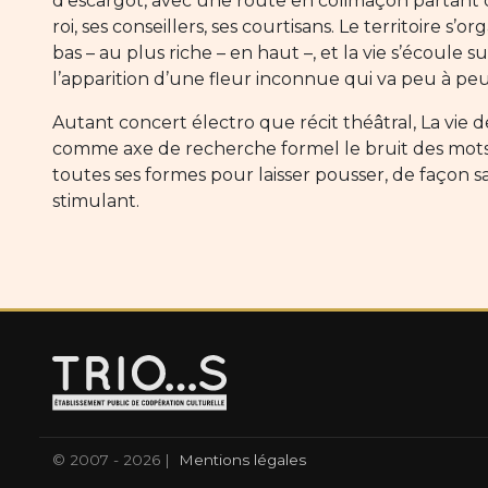
d’escargot, avec une route en colimaçon partant 
roi, ses conseillers, ses courtisans. Le territoire
bas – au plus riche – en haut –, et la vie s’écoule s
l’apparition d’une fleur inconnue qui va peu à peu
Autant concert électro que récit théâtral, La vie d
comme axe de recherche formel le bruit des mots :
toutes ses formes pour laisser pousser, de façon s
stimulant.
© 2007 - 2026 |
Mentions légales