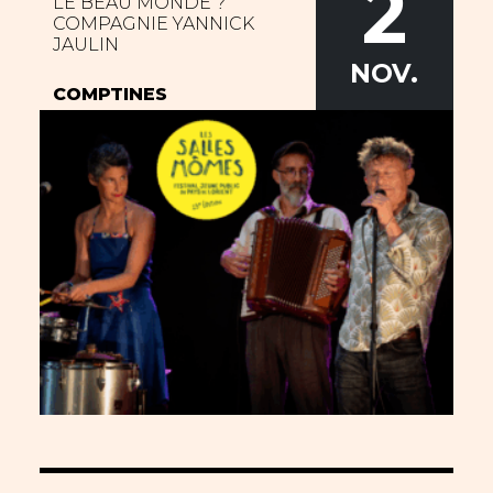
2
LE BEAU MONDE ?
COMPAGNIE YANNICK
JAULIN
NOV.
COMPTINES