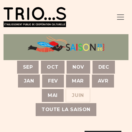
SEP
OCT
NOV
DEC
JAN
FEV
MAR
AVR
MAI
JUIN
TOUTE LA SAISON