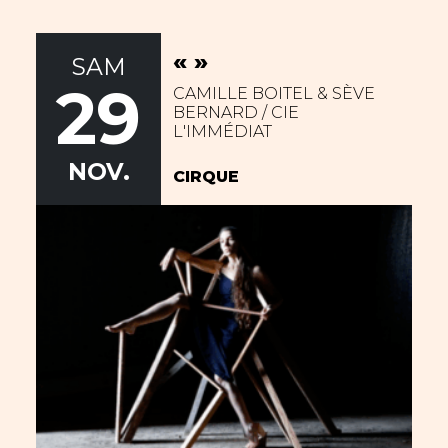
« »
SAM
29
CAMILLE BOITEL & SÈVE
BERNARD / CIE
L'IMMÉDIAT
NOV.
CIRQUE