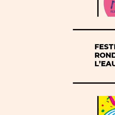
FEST
ROND
L’EA