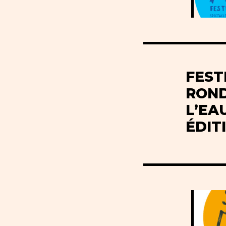
FEST
ROND
L’EA
ÉDIT