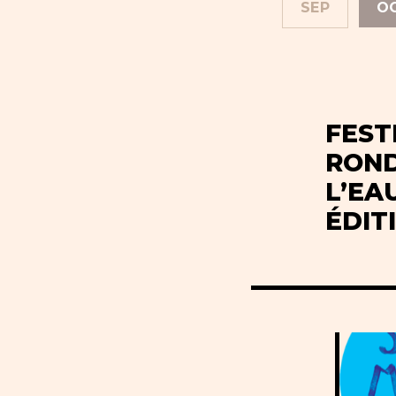
SEP
O
FEST
ROND
L’EA
ÉDIT