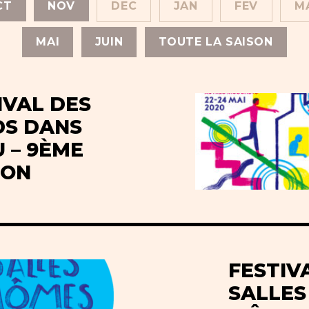
CT
NOV
DEC
JAN
FEV
M
MAI
JUIN
TOUTE LA SAISON
IVAL DES
S DANS
U – 9ÈME
ION
FESTIV
SALLES