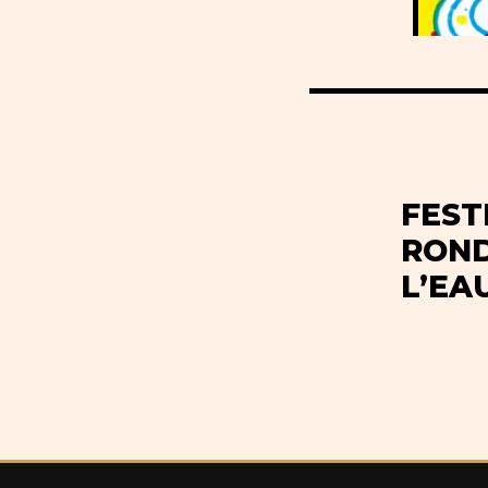
FEST
ROND
L’EA