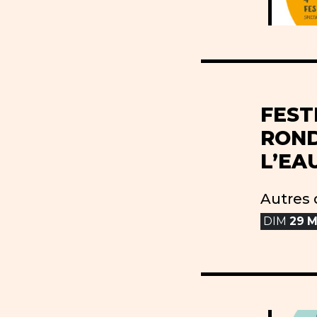
FEST
ROND
L’EA
Autres 
DIM
29
M