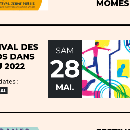
MÔMES 
IVAL DES
SAM
S DANS
28
U 2022
dates :
MAI.
AI.