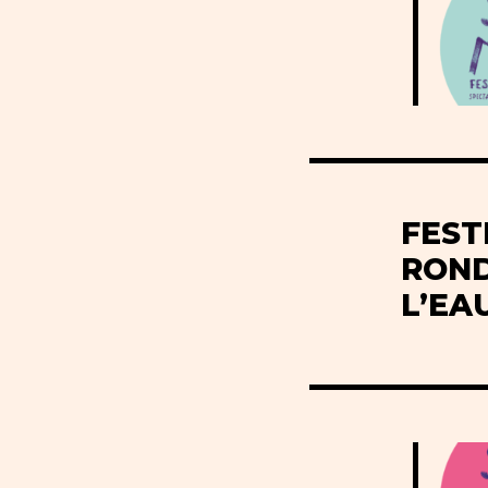
FEST
ROND
L’EA