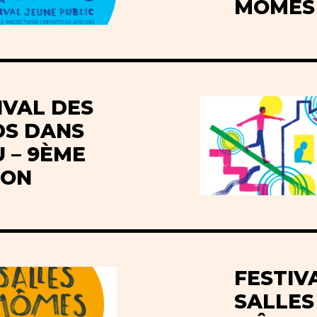
MÔMES
IVAL DES
S DANS
U – 9ÈME
ION
FESTIV
SALLES