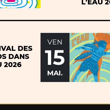
L’EAU 2
VEN
IVAL DES
15
S DANS
U 2026
MAI.