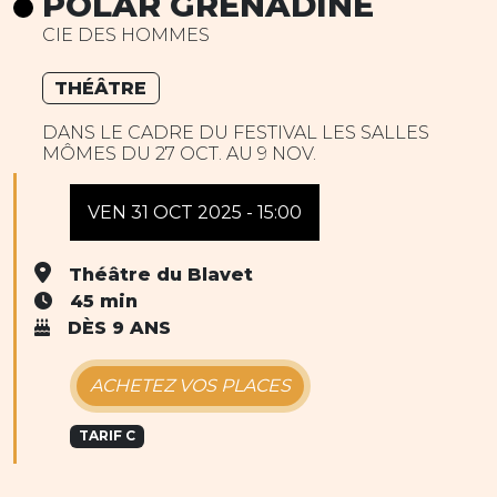
POLAR GRENADINE
CIE DES HOMMES
THÉÂTRE
DANS LE CADRE DU FESTIVAL LES SALLES
MÔMES DU 27 OCT. AU 9 NOV.
VEN 31 OCT 2025 - 15:00
Théâtre du Blavet
45 min
DÈS 9 ANS
ACHETEZ VOS PLACES
TARIF C