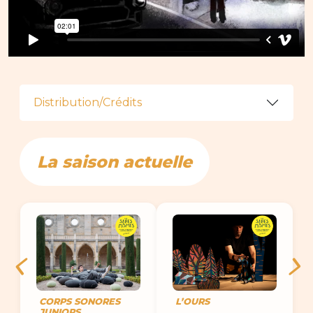
Distribution/Crédits
La saison actuelle
CORPS SONORES
L’OURS
JUNIORS