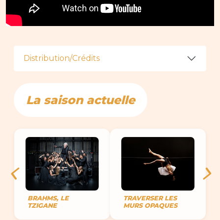
Distribution/Crédits
La saison actuelle
BRAHMS, LE
TRAVERSER LES
TZIGANE
MURS OPAQUES