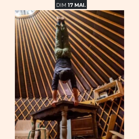
DIM
17
MAI.