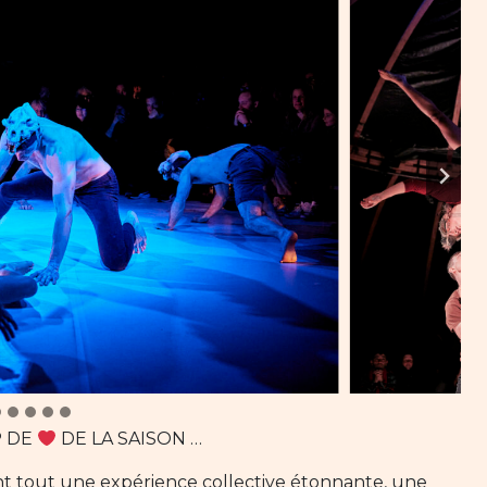
P DE
DE LA SAISON …
nt tout une expérience collective étonnante, une