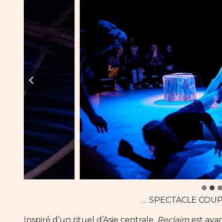
… SPECTACLE COU
Inspiré d’un rituel d’Asie centrale,
Reclaim
est ava