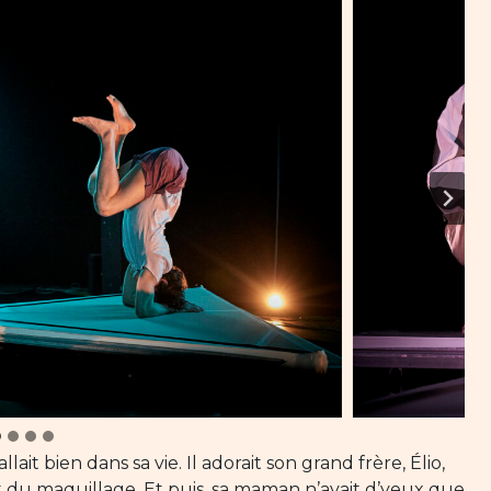
ait bien dans sa vie. Il adorait son grand frère, Élio,
t du maquillage. Et puis, sa maman n’avait d’yeux que