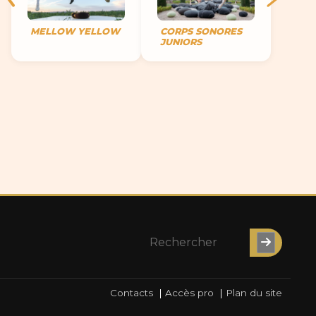
MELLOW YELLOW
CORPS SONORES
JUNIORS
Contacts
|
Accès pro
|
Plan du site