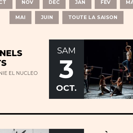
CT
NOV
DEC
JAN
FEV
M
MAI
JUIN
TOUTE LA SAISON
SAM
NELS
3
TS
IE EL NUCLEO
OCT.