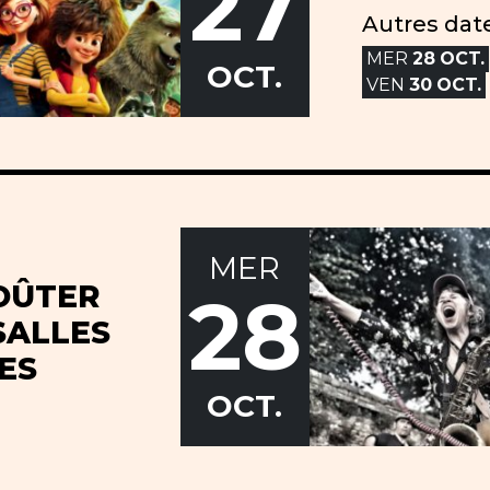
27
Autres date
MER
28
OCT.
OCT.
VEN
30
OCT.
MER
OÛTER
28
SALLES
ES
OCT.