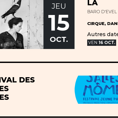
LÀ
JEU
15
BARO D'EVEL
CIRQUE, DAN
Autres date
OCT.
VEN
16
OCT.
IVAL DES
ES
ES