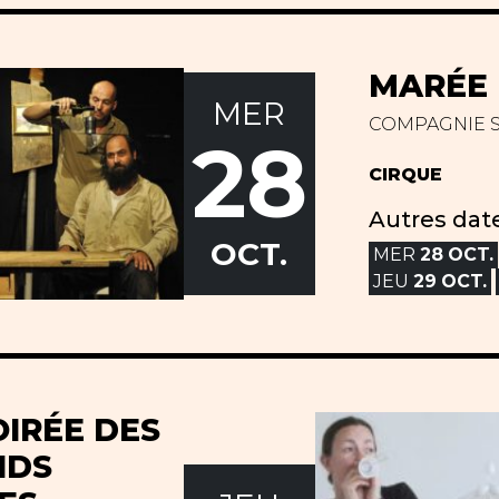
MARÉE 
MER
COMPAGNIE 
28
CIRQUE
Autres date
OCT.
MER
28
OCT.
JEU
29
OCT.
OIRÉE DES
NDS