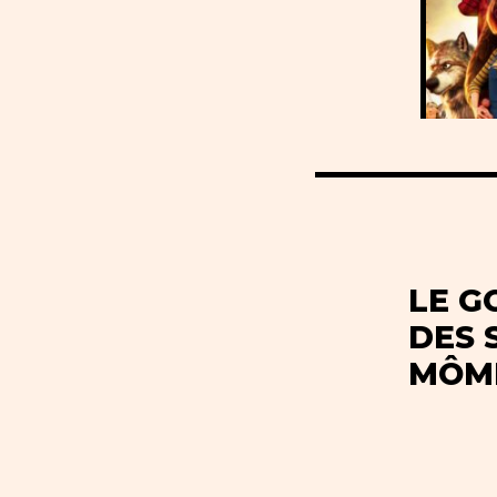
LE G
DES 
MÔM