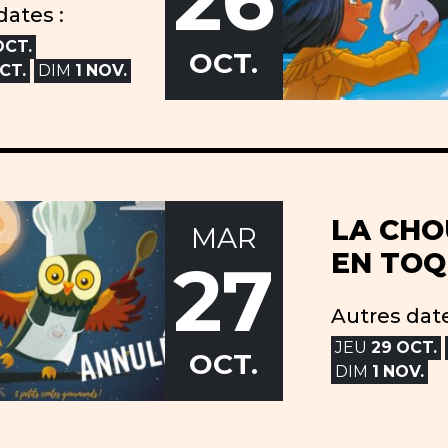
26
dates :
OCT.
OCT.
CT.
DIM
1
NOV.
LA CHO
MAR
EN TOQ
27
Autres date
JEU
29
OCT.
OCT.
DIM
1
NOV.