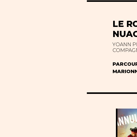
LE R
NUA
YOANN P
COMPAGN
PARCOU
MARION