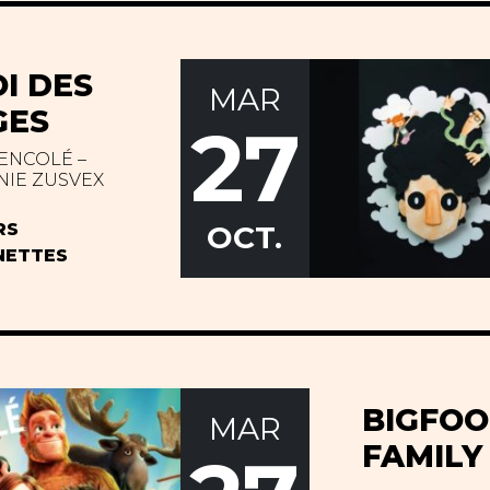
OI DES
MAR
GES
27
ENCOLÉ –
IE ZUSVEX
RS
OCT.
NETTES
BIGFOO
MAR
FAMILY