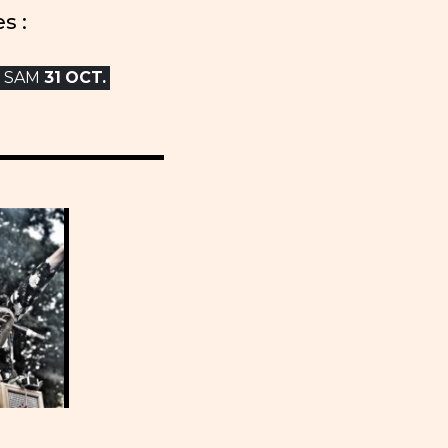
s :
SAM
31
OCT.