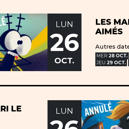
LES MA
LUN
AIMÉS
26
Autres date
MER
28
OCT.
OCT.
JEU
29
OCT.
RI LE
LUN