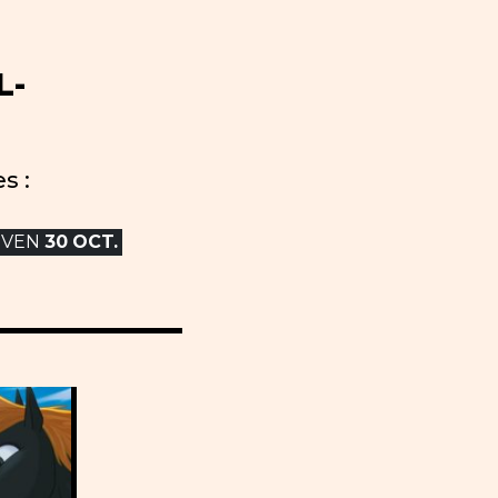
L-
s :
VEN
30
OCT.