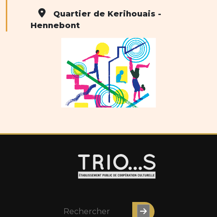
Quartier de Kerihouais -
Hennebont