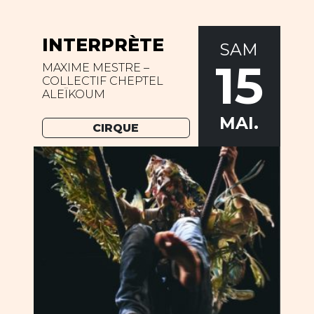
INTERPRÈTE
SAM
15
MAXIME MESTRE –
COLLECTIF CHEPTEL
ALEÏKOUM
MAI.
CIRQUE