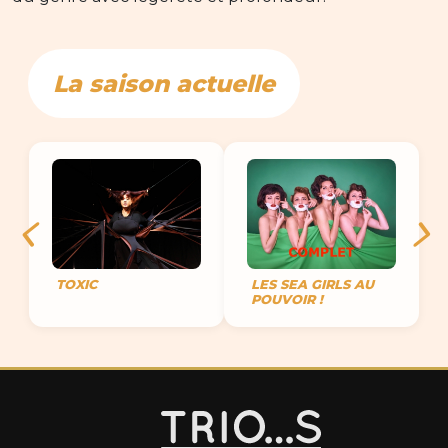
La saison actuelle
TOXIC
LES SEA GIRLS AU
POUVOIR !