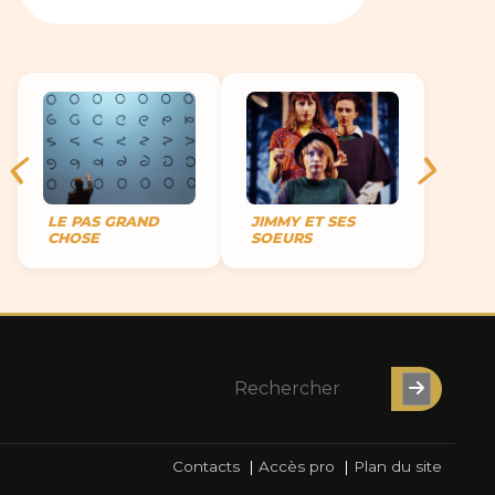
LE PAS GRAND
JIMMY ET SES
CHOSE
SOEURS
Contacts
|
Accès pro
|
Plan du site