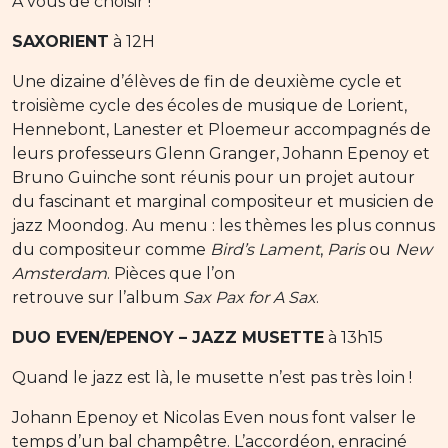
À vous de choisir !
SAXORIENT
à 12H
Une dizaine d’élèves de fin de deuxième cycle et
troisième cycle des écoles de musique de Lorient,
Hennebont, Lanester et Ploemeur accompagnés de
leurs professeurs Glenn Granger, Johann Epenoy et
Bruno Guinche sont réunis pour un projet autour
du fascinant et marginal compositeur et musicien de
jazz Moondog. Au menu : les thèmes les plus connus
du compositeur comme
Bird’s Lament
,
Paris
ou
New
Amsterdam
. Pièces que l’on
retrouve sur l’album
Sax Pax for A Sax
.
DUO EVEN/EPENOY – JAZZ MUSETTE
à 13h15
Quand le jazz est là, le musette n’est pas très loin !
Johann Epenoy et Nicolas Even nous font valser le
temps d’un bal champêtre. L’accordéon, enraciné