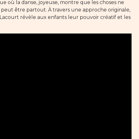
ue où la danse, joyeuse, montre que les choses ne
 peut être partout. À travers une approche originale,
acourt révèle aux enfants leur pouvoir créatif et les