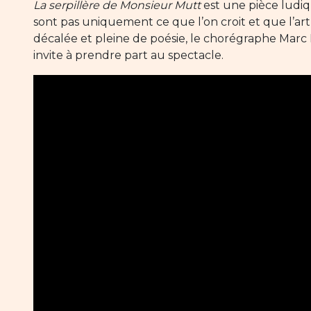
La serpillère de Monsieur Mutt
est une pièce ludiq
sont pas uniquement ce que l’on croit et que l’art
décalée et pleine de poésie, le chorégraphe Marc L
invite à prendre part au spectacle.