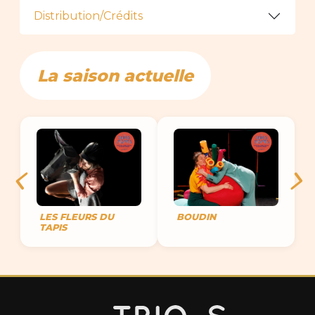
Distribution/Crédits
La saison actuelle
LES FLEURS DU
BOUDIN
TAPIS