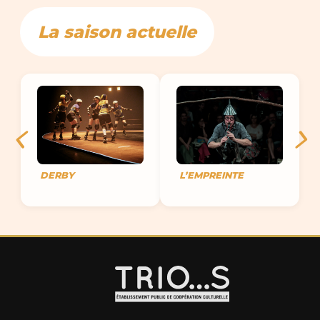
La saison actuelle
DERBY
L’EMPREINTE