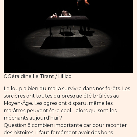
©Géraldine Le Tirant / Lillico
Le loup a bien du mal a survivre dans nos forêts. Les
sorcières ont toutes ou presque été brûlées au
Moyen-Âge. Les ogres ont disparu, même les
marâtres peuvent être cool… alors qui sont les
méchants aujourd’hui ?
Question ô combien importante car pour raconter
des histoires, il faut forcément avoir des bons