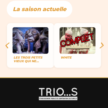
La saison actuelle
LES TROIS PETITS
WHITE
VIEUX QUI NE
VOULAIENT PAS
MOURIR