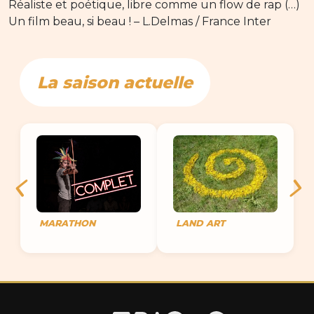
Réaliste et poétique, libre comme un flow de rap (…)
Un film beau, si beau ! – L.Delmas / France Inter
La saison actuelle
MARATHON
LAND ART