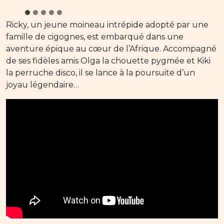
Ricky, un jeune moineau intrépide adopté par une
famille de cigognes, est embarqué dans une
aventure épique au cœur de l’Afrique. Accompagné
de ses fidèles amis Olga la chouette pygmée et Kiki
la perruche disco, il se lance à la poursuite d’un
joyau légendaire…