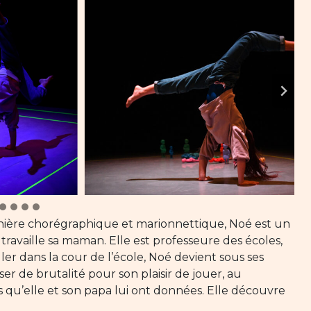
nière chorégraphique et marionnettique, Noé est un
ù travaille sa maman. Elle est professeure des écoles,
ller dans la cour de l’école, Noé devient sous ses
ser de brutalité pour son plaisir de jouer, au
rs qu’elle et son papa lui ont données. Elle découvre