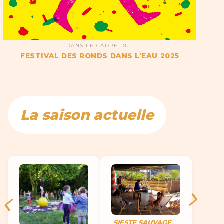
DANS LE CADRE DU :
FESTIVAL DES RONDS DANS L’EAU 2025
La saison actuelle
SIESTE SAUVAGE