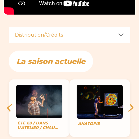
Distribution/Crédits
La saison actuelle
ÉTÉ 69 / DANS
ANATOPIE
L’ATELIER / CHAUD
MUST GO ON