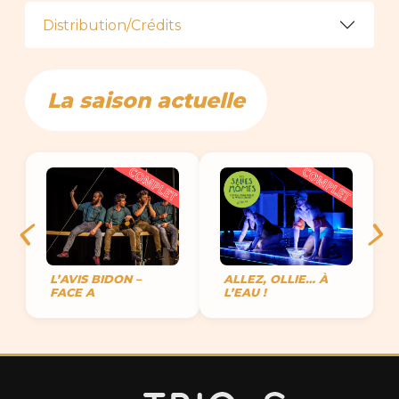
Distribution/Crédits
La saison actuelle
L’AVIS BIDON –
ALLEZ, OLLIE… À
FACE A
L’EAU !