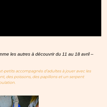
 les autres à découvrir du 11 au 18 avril –
tout-petits accompagnés d’adultes à jouer avec les
nt, des poissons, des papillons et un serpent
ulation.