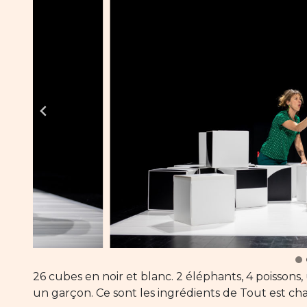
26 cubes en noir et blanc. 2 éléphants, 4 poissons,
un garçon. Ce sont les ingrédients de Tout est ch