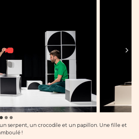
 un serpent, un crocodile et un papillon. Une fille et
amboulé !