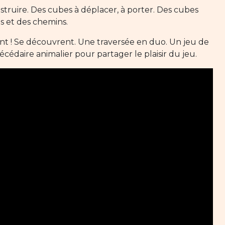
truire. Des cubes à déplacer, à porter. Des cubes
s et des chemins.
nt ! Se découvrent. Une traversée en duo. Un jeu de
écédaire animalier pour partager le plaisir du jeu.