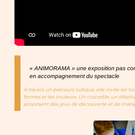
« ANIMORAMA » une exposition pas comme
en accompagnement du spectacle
À travers un parcours ludique, elle invite les 
formes et les couleurs. Un crocodile, un élépha
proposent des jeux de découverte et de manip