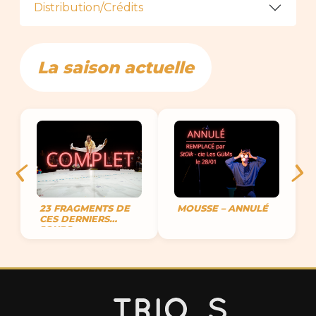
Distribution/Crédits
La saison actuelle
23 FRAGMENTS DE
MOUSSE – ANNULÉ
CES DERNIERS
JOURS