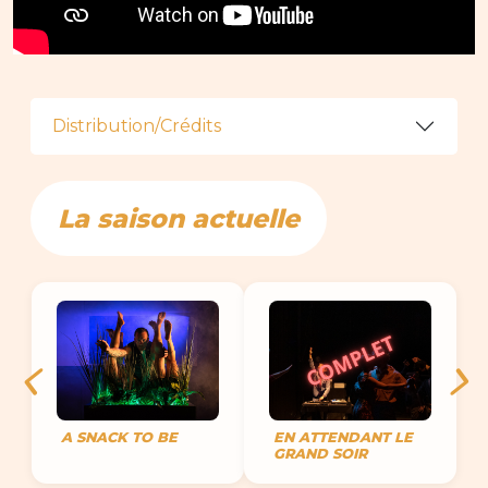
Distribution/Crédits
La saison actuelle
A SNACK TO BE
EN ATTENDANT LE
GRAND SOIR