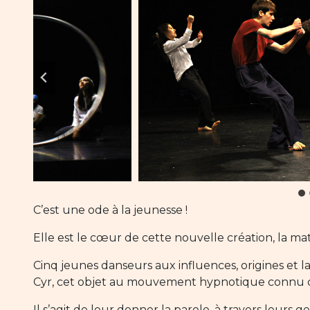
C’est une ode à la jeunesse !
Elle est le cœur de cette nouvelle création, la mat
Cinq jeunes danseurs aux influences, origines et l
Cyr, cet objet au mouvement hypnotique connu du
Il s’agit de leur donner la parole, à travers leurs g