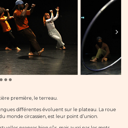
ière première, le terreau.
angues différentes évoluent sur le plateau. La roue
 monde circassien, est leur point d’union.
estuelles propres bien sûr, mais aussi par les mots,