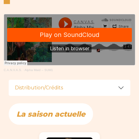
C.A.N.V.A.S.
·
Alpha Maid – SUM1
Distribution/Crédits
La saison actuelle