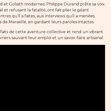
id et Goliath modernes. Philippe Durand prête sa voix
et refusant la fatalité, ont fait plier le géant
s qu’il a faites, aux interviews qu’il a menées
 de Marseille, en gardant leurs paroles intactes.
faits de cette aventure collective et rend un vibrant
ers sauvant leur emploi et un savoir-faire artisanal.