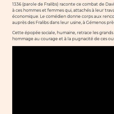
1336 (parole de Fralibs) raconte ce combat de Dav
à ces hommes et femmes qui, attachés à leur travail 
économique. Le comédien donne corps aux rencontre
auprès des Fralibs dans leur usine, à Gémenos près
Cette épopée sociale, humaine, retrace les grands 
hommage au courage et à la pugnacité de ces ouvri