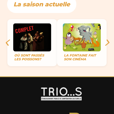
La saison actuelle
OÙ SONT PASSÉS
LA FONTAINE FAIT
LES POISSONS?
SON CINÉMA