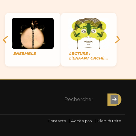
ENSEMBLE
LECTURE :
L’ENFANT CACHÉE
DANS L’ENCRIER
Contacts
|
Accès pro
|
Plan du site