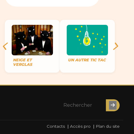
NEIGE ET
UN AUTRE TIC TAC
VERGLAS
Contacts
|
Accès pro
|
Plan du site