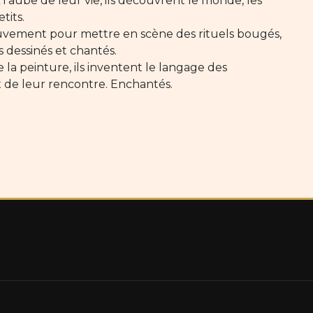
 l’aube de leur vie, ils découvrent le monde, les
tits.
mouvement pour mettre en scène des rituels bougés,
es dessinés et chantés.
e la peinture, ils inventent le langage des
 de leur rencontre. Enchantés.