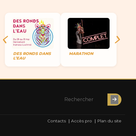
DES RONDS DANS
MARATHON
L’EAU
Contacts
|
Accès pro
|
Plan du site